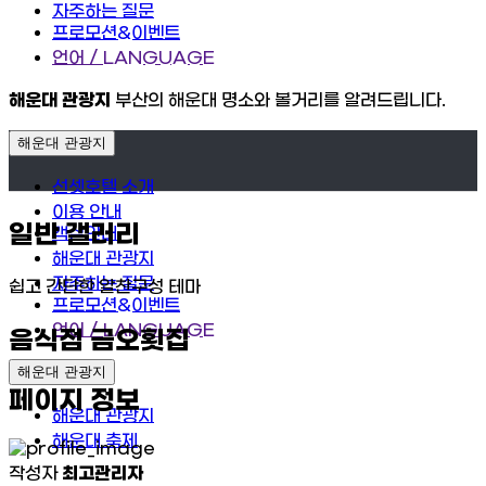
자주하는 질문
프로모션&이벤트
언어 / LANGUAGE
해운대 관광지
부산의 해운대 명소와 볼거리를 알려드립니다.
해운대 관광지
선셋호텔 소개
이용 안내
일반 갤러리
객실안내
해운대 관광지
자주하는 질문
쉽고 간단한 알찬구성 테마
프로모션&이벤트
언어 / LANGUAGE
음식점
금오횟집
해운대 관광지
페이지 정보
해운대 관광지
해운대 축제
작성자
최고관리자