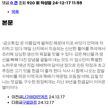
댓글
0 건
조회
920 회
작성일
24-12-17 11:55
목록
본문
‘금오횟집’은 아름답게 펼쳐진 해운대 미포 바닷가 언덕에 자
리하고 있다. 매일 산지에서 직송되는 신선한 활어를 즉석에서
조리해 싱싱한 생선의 육질을 맛볼 수 있다. 갖은 해산물과 생
선을 뼈째 다진 양념을 곁들여 내는 것도 이 업소만의 특별한
노하우로 매년 직접 재배하여 담아낸 장으로 만든 막장과 초고
추장은 고기 맛을 한결 더 좋게 한다. 식사 시 함께 나오는 찹쌀
수제비를 띄운 미역국과 뚝배기 매운탕, 모듬쌈 야채, 감칠 맛
나는 젓갈들, 구수한 된장찌개는 지난 30년을 한결같이 이어온
별미이다.
이전글
나가하마만게츠
24.12.17
다음글
구로마쯔
24.12.17