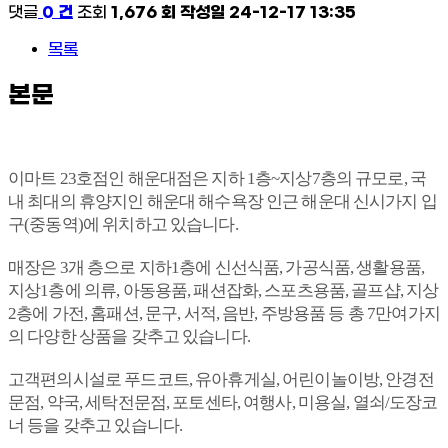
댓글
0 건
조회
1,676 회
작성일
24-12-17 13:35
목록
본문
이마트 23호점인 해운대점은 지하 1층~지상7층의 규모로, 국
내 최대의 휴양지인 해운대 해수욕장 인근 해운대 신시가지 입
구(중동역)에 위치하고 있습니다.
매장은 3개 층으로 지하1층에 신선식품, 가공식품, 생활용품,
지상1층에 의류, 아동용품, 패션잡화, 스포츠용품, 골프샵, 지상
2층에 가전, 홈패션, 문구, 서적, 음반, 주방용품 등 총 7만여가지
의 다양한 상품을 갖추고 있습니다.
고객편의시설로 푸드코트, 유아휴게실, 어린이놀이방, 안경전
문점, 약국, 세탁전문점, 포토센타, 여행사, 미용실, 열쇠/도장코
너 등을 갖추고 있습니다.