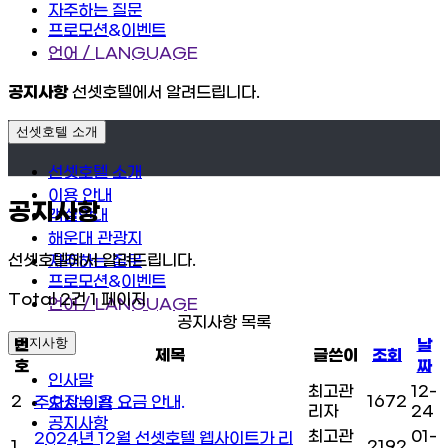
자주하는 질문
프로모션&이벤트
언어 / LANGUAGE
공지사항
선셋호텔에서 알려드립니다.
선셋호텔 소개
선셋호텔 소개
이용 안내
공지사항
객실안내
해운대 관광지
선셋호텔에서 알려드립니다.
자주하는 질문
프로모션&이벤트
Total 2건
1 페이지
언어 / LANGUAGE
공지사항 목록
공지사항
번
날
제목
글쓴이
조회
호
짜
인사말
최고관
12-
2
1672
주차장 이용 요금 안내.
오시는 길
리자
24
공지사항
최고관
01-
2024년 12월 선셋호텔 웹사이트가 리
1
2192