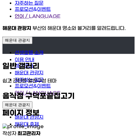
자주하는 질문
프로모션&이벤트
언어 / LANGUAGE
해운대 관광지
부산의 해운대 명소와 볼거리를 알려드립니다.
해운대 관광지
선셋호텔 소개
이용 안내
일반 갤러리
객실안내
해운대 관광지
자주하는 질문
쉽고 간단한 알찬구성 테마
프로모션&이벤트
언어 / LANGUAGE
음식점
구덕포끝집고기
해운대 관광지
페이지 정보
해운대 관광지
해운대 축제
작성자
최고관리자