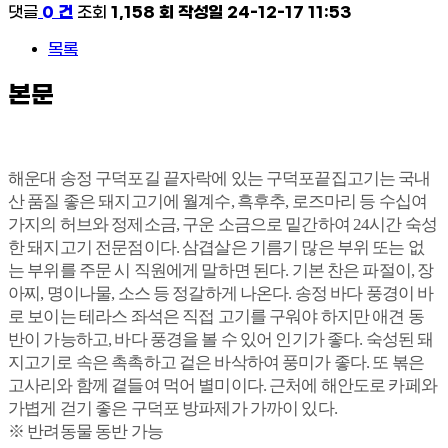
댓글
0 건
조회
1,158 회
작성일
24-12-17 11:53
목록
본문
해운대 송정 구덕포길 끝자락에 있는 구덕포끝집고기는 국내
산 품질 좋은 돼지고기에 월계수, 흑후추, 로즈마리 등 수십여
가지의 허브와 정제소금, 구운 소금으로 밑간하여 24시간 숙성
한 돼지고기 전문점이다. 삼겹살은 기름기 많은 부위 또는 없
는 부위를 주문 시 직원에게 말하면 된다. 기본 찬은 파절이, 장
아찌, 명이나물, 소스 등 정갈하게 나온다. 송정 바다 풍경이 바
로 보이는 테라스 좌석은 직접 고기를 구워야 하지만 애견 동
반이 가능하고, 바다 풍경을 볼 수 있어 인기가 좋다. 숙성된 돼
지고기로 속은 촉촉하고 겉은 바삭하여 풍미가 좋다. 또 볶은
고사리와 함께 곁들여 먹어 별미이다. 근처에 해안도로 카페와
가볍게 걷기 좋은 구덕포 방파제가 가까이 있다.
※ 반려동물 동반 가능